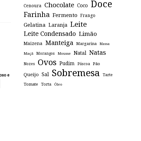
Doce
Chocolate
Coco
Cenoura
Farinha
Fermento
Frango
Leite
Gelatina
Laranja
Leite Condensado
Limão
Manteiga
Maizena
Margarina
Massa
Natas
Natal
Maçã
Morangos
Mousse
Ovos
Pudim
Pão
Páscoa
Nozes
Sobremesa
Sal
Queijo
oso e
Tarte
Tomate
Torta
Óleo