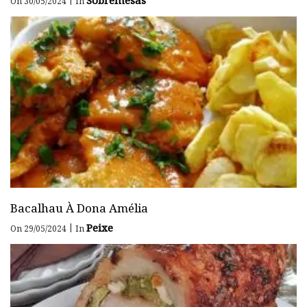
On 30/05/2024
In
Bacalhau À Dona Amélia
Peixe
|
On 29/05/2024
In