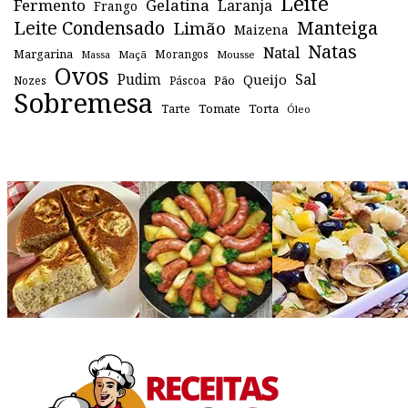
Leite
Fermento
Gelatina
Laranja
Frango
Leite Condensado
Manteiga
Limão
Maizena
Natas
Natal
Margarina
Maçã
Morangos
Mousse
Massa
Ovos
Sal
Pudim
Queijo
Pão
Páscoa
Nozes
Sobremesa
Tomate
Torta
Tarte
Óleo