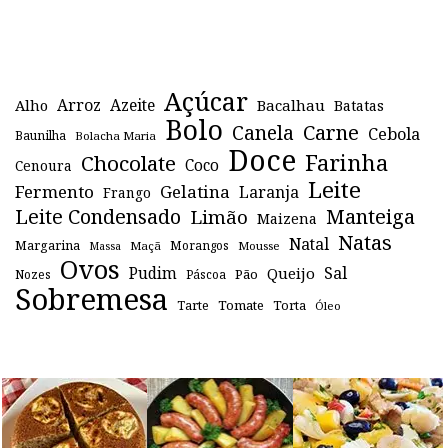
Açúcar
Arroz
Azeite
Alho
Bacalhau
Batatas
Bolo
Canela
Carne
Cebola
Baunilha
Bolacha Maria
Doce
Farinha
Chocolate
Coco
Cenoura
Leite
Fermento
Gelatina
Laranja
Frango
Leite Condensado
Manteiga
Limão
Maizena
Natas
Natal
Margarina
Maçã
Morangos
Mousse
Massa
Ovos
Sal
Pudim
Queijo
Pão
Páscoa
Nozes
Sobremesa
Tomate
Torta
Tarte
Óleo