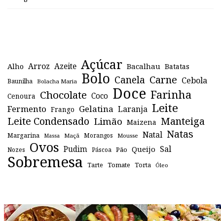
Açúcar
Arroz
Azeite
Alho
Bacalhau
Batatas
Bolo
Canela
Carne
Cebola
Baunilha
Bolacha Maria
Doce
Farinha
Chocolate
Coco
Cenoura
Leite
Fermento
Gelatina
Laranja
Frango
Leite Condensado
Manteiga
Limão
Maizena
Natas
Natal
Margarina
Maçã
Morangos
Mousse
Massa
Ovos
Sal
Pudim
Queijo
Pão
Páscoa
Nozes
Sobremesa
Tomate
Torta
Tarte
Óleo