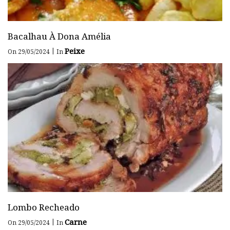
Bacalhau À Dona Amélia
Peixe
|
On 29/05/2024
In
Lombo Recheado
Carne
|
On 29/05/2024
In