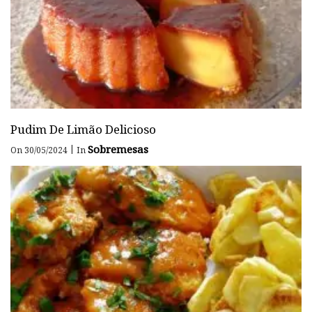
Pudim De Limão Delicioso
Sobremesas
|
On 30/05/2024
In