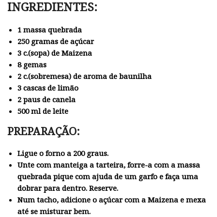
INGREDIENTES:
1 massa quebrada
250 gramas de açúcar
3 c.(sopa) de Maizena
8 gemas
2 c.(sobremesa) de aroma de baunilha
3 cascas de limão
2 paus de canela
500 ml de leite
PREPARAÇÃO:
Ligue o forno a 200 graus.
Unte com manteiga a tarteira, forre-a com a massa
quebrada pique com ajuda de um garfo e faça uma
dobrar para dentro. Reserve.
Num tacho, adicione o açúcar com a Maizena e mexa
até se misturar bem.