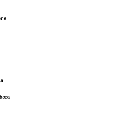
r e
da
 hora