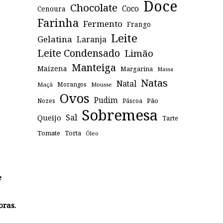
Doce
Chocolate
Coco
Cenoura
Farinha
Fermento
Frango
Leite
Gelatina
Laranja
Leite Condensado
Limão
Manteiga
Maizena
Margarina
Massa
Natas
Natal
Maçã
Morangos
Mousse
Ovos
Pudim
Pão
Páscoa
Nozes
Sobremesa
Sal
Queijo
Tarte
Tomate
Torta
Óleo
e
oras.