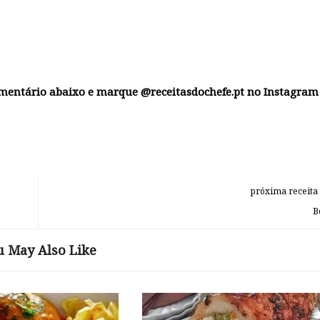
omentário abaixo e marque @receitasdochefe.pt no Instagram
próxima receita
B
u May Also Like