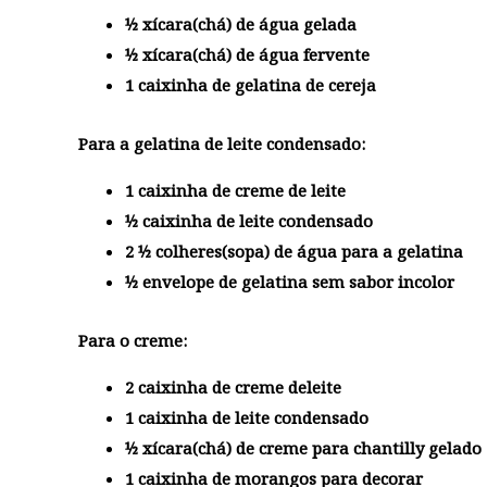
½
xícara(chá) de água gelada
½ xícara(chá) de água fervente
1 caixinha de gelatina de cereja
Para a gelatina de leite condensado
:
1 caixinha de creme de leite
½ caixinha de leite condensado
2 ½ colheres(sopa) de água para a gelatina
½ envelope de gelatina sem sabor incolor
Para o creme
:
2 caixinha de creme deleite
1 caixinha de leite condensado
½ xícara(chá) de creme para chantilly gelado
1 caixinha de morangos para decorar