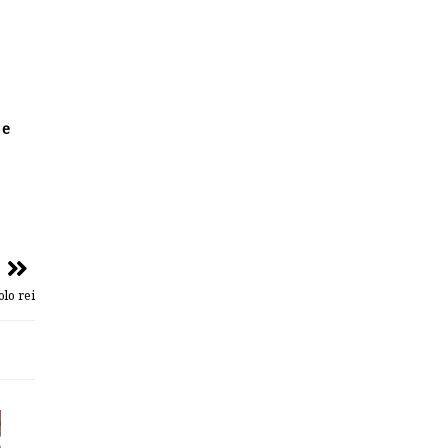
 e
olo rei