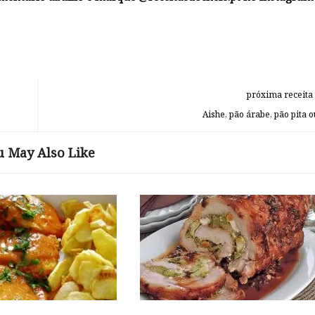
próxima receita
Aishe, pão árabe, pão pita o
u May Also Like