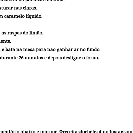
sturar nas claras.
 caramelo líquido.
e as raspas do limão.
ente.
la e bata na mesa para não ganhar ar no fundo.
urante 26 minutos e depois desligue o forno.
omentário abaixo e marque @receitasdochefe.pt no Instagram