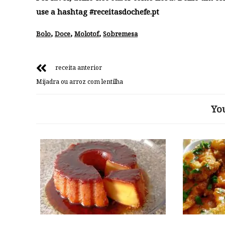
use a hashtag #receitasdochefe.pt
,
,
,
Bolo
Doce
Molotof
Sobremesa
receita anterior
Mijadra ou arroz com lentilha
Yo