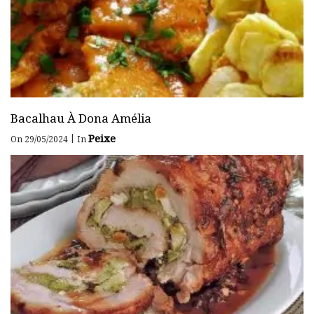
Bacalhau À Dona Amélia
Peixe
|
On 29/05/2024
In