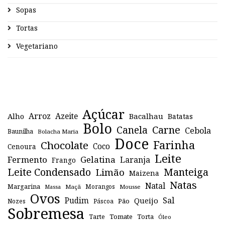
Sopas
Tortas
Vegetariano
Açúcar
Arroz
Azeite
Alho
Bacalhau
Batatas
Bolo
Canela
Carne
Cebola
Baunilha
Bolacha Maria
Doce
Farinha
Chocolate
Coco
Cenoura
Leite
Fermento
Gelatina
Laranja
Frango
Leite Condensado
Manteiga
Limão
Maizena
Natas
Natal
Margarina
Maçã
Morangos
Mousse
Massa
Ovos
Sal
Pudim
Queijo
Pão
Páscoa
Nozes
Sobremesa
Tomate
Torta
Tarte
Óleo