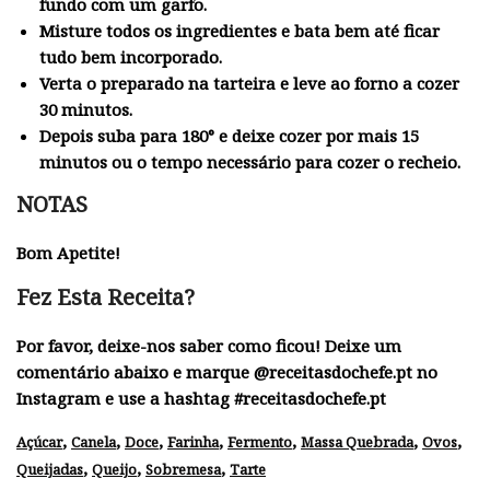
fundo com um garfo.
Misture todos os ingredientes e bata bem até ficar
tudo bem incorporado.
Verta o preparado na tarteira e leve ao forno a cozer
30 minutos.
Depois suba para 180° e deixe cozer por mais 15
minutos ou o tempo necessário para cozer o recheio.
NOTAS
Bom Apetite!
Fez Esta Receita?
Por favor, deixe-nos saber como ficou! Deixe um
comentário abaixo e marque @receitasdochefe.pt no
Instagram e use a hashtag #receitasdochefe.pt
,
,
,
,
,
,
,
Açúcar
Canela
Doce
Farinha
Fermento
Massa Quebrada
Ovos
,
,
,
Queijadas
Queijo
Sobremesa
Tarte