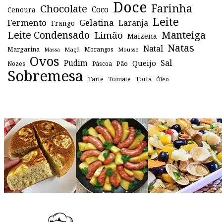
Doce
Farinha
Chocolate
Coco
Cenoura
Leite
Fermento
Gelatina
Laranja
Frango
Leite Condensado
Manteiga
Limão
Maizena
Natas
Natal
Margarina
Maçã
Morangos
Mousse
Massa
Ovos
Sal
Pudim
Queijo
Pão
Páscoa
Nozes
Sobremesa
Tomate
Torta
Tarte
Óleo