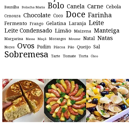
Bolo
Canela
Carne
Cebola
Baunilha
Bolacha Maria
Doce
Farinha
Chocolate
Coco
Cenoura
Leite
Fermento
Gelatina
Laranja
Frango
Leite Condensado
Manteiga
Limão
Maizena
Natas
Natal
Margarina
Maçã
Morangos
Mousse
Massa
Ovos
Sal
Pudim
Queijo
Pão
Páscoa
Nozes
Sobremesa
Tomate
Torta
Tarte
Óleo