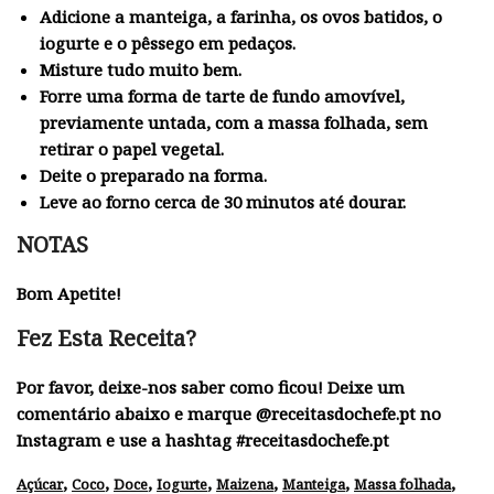
Adicione a manteiga, a farinha, os ovos batidos, o
iogurte e o pêssego em pedaços.
Misture tudo muito bem.
Forre uma forma de tarte de fundo amovível,
previamente untada, com a massa folhada, sem
retirar o papel vegetal.
Deite o preparado na forma.
Leve ao forno cerca de 30 minutos até dourar.
NOTAS
Bom Apetite!
Fez Esta Receita?
Por favor, deixe-nos saber como ficou! Deixe um
comentário abaixo e marque @receitasdochefe.pt no
Instagram e use a hashtag #receitasdochefe.pt
,
,
,
,
,
,
,
Açúcar
Coco
Doce
Iogurte
Maizena
Manteiga
Massa folhada