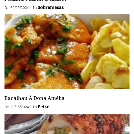
Sobremesas
|
On 30/05/2024
In
Bacalhau À Dona Amélia
Peixe
|
On 29/05/2024
In