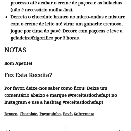
processo até acabar o creme de paçoca e as bolachas
(não é necessário molha-las).
Derreta o chocolate branco no micro-ondas e misture
com o creme de leite até virar um ganache cremoso,
jogue por cima do pavê. Decore com paçocas e leve a
geladeira/frigorifico por 3 horas.
NOTAS
Bom Apetite!
Fez Esta Receita?
Por favor, deixe-nos saber como ficou! Deixe um
comentário abaixo e marque @receitasdochefe.pt no
Instagram e use a hashtag #receitasdochefe.pt
,
,
,
,
Branco
Chocolate
Paçoquinha
Pavê
Sobremesa