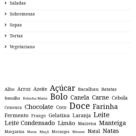
Saladas
Sobremesas
Sopas
Tortas
Vegetariano
Açúcar
Arroz
Azeite
Alho
Bacalhau
Batatas
Bolo
Canela
Carne
Cebola
Baunilha
Bolacha Maria
Doce
Farinha
Chocolate
Coco
Cenoura
Leite
Fermento
Gelatina
Laranja
Frango
Leite Condensado
Manteiga
Limão
Maizena
Natas
Natal
Margarina
Maçã
Morangos
Mousse
Massa