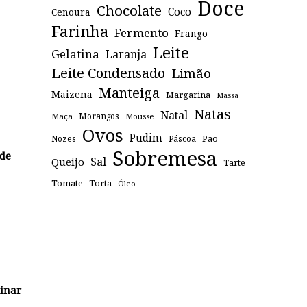
Doce
Chocolate
Coco
Cenoura
Farinha
Fermento
Frango
Leite
Gelatina
Laranja
Leite Condensado
Limão
Manteiga
Maizena
Margarina
Massa
Natas
Natal
Maçã
Morangos
Mousse
Ovos
Pudim
Pão
Páscoa
Nozes
Sobremesa
 de
Sal
Queijo
Tarte
Tomate
Torta
Óleo
tinar