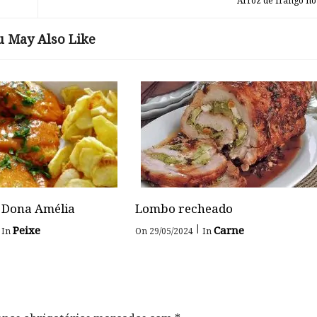
Arroz de frango no
u May Also Like
 Dona Amélia
Lombo recheado
|
Peixe
Carne
In
On 29/05/2024
In