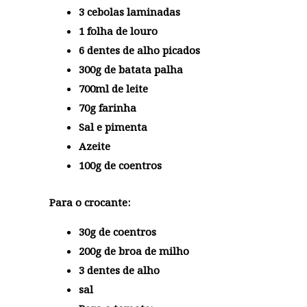
3 cebolas laminadas
1 folha de louro
6 dentes de alho picados
300g de batata palha
700ml de leite
70g farinha
Sal e pimenta
Azeite
100g de coentros
Para o crocante:
30g de coentros
200g de broa de milho
3 dentes de alho
sal