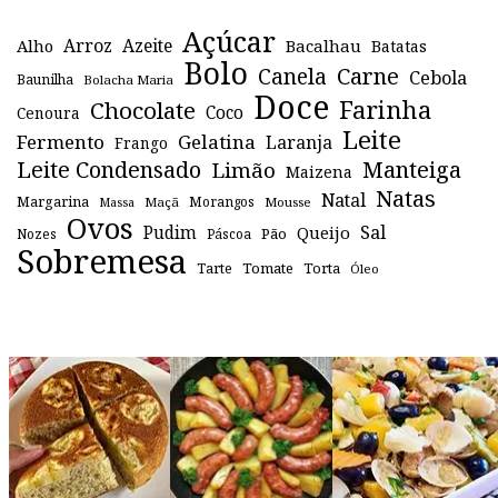
Açúcar
Arroz
Azeite
Alho
Bacalhau
Batatas
Bolo
Canela
Carne
Cebola
Baunilha
Bolacha Maria
Doce
Farinha
Chocolate
Coco
Cenoura
Leite
Fermento
Gelatina
Laranja
Frango
Leite Condensado
Manteiga
Limão
Maizena
Natas
Natal
Margarina
Maçã
Morangos
Mousse
Massa
Ovos
Sal
Pudim
Queijo
Pão
Páscoa
Nozes
Sobremesa
Tomate
Torta
Tarte
Óleo