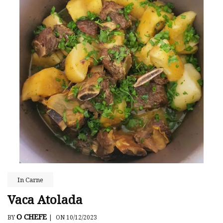
In
Carne
Vaca Atolada
O CHEFE
BY
|
ON 10/12/2023