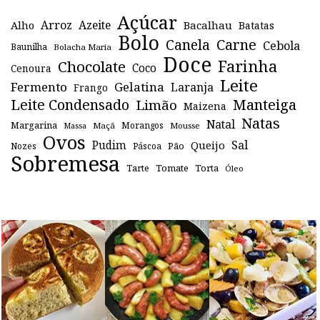
Açúcar
Arroz
Azeite
Alho
Bacalhau
Batatas
Bolo
Canela
Carne
Cebola
Baunilha
Bolacha Maria
Doce
Farinha
Chocolate
Coco
Cenoura
Leite
Fermento
Gelatina
Laranja
Frango
Leite Condensado
Manteiga
Limão
Maizena
Natas
Natal
Margarina
Maçã
Morangos
Mousse
Massa
Ovos
Sal
Pudim
Queijo
Pão
Páscoa
Nozes
Sobremesa
Tomate
Torta
Tarte
Óleo