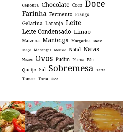
Doce
Chocolate
Coco
Cenoura
Farinha
Fermento
Frango
Leite
Gelatina
Laranja
Leite Condensado
Limão
Manteiga
Maizena
Margarina
Massa
Natas
Natal
Maçã
Morangos
Mousse
Ovos
Pudim
Pão
Páscoa
Nozes
Sobremesa
Sal
Queijo
Tarte
Tomate
Torta
Óleo