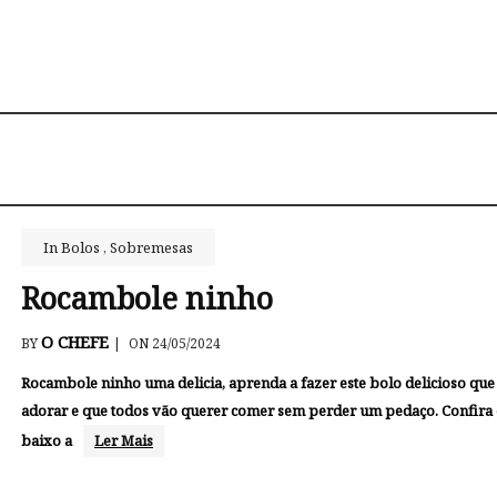
In
Bolos
,
Sobremesas
Rocambole ninho
O CHEFE
BY
|
ON 24/05/2024
Rocambole ninho uma delicia, aprenda a fazer este bolo delicioso que
adorar e que todos vão querer comer sem perder um pedaço. Confira
baixo a
Ler Mais