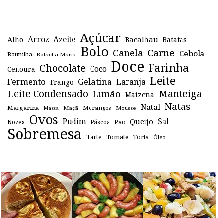
Açúcar
Arroz
Azeite
Alho
Bacalhau
Batatas
Bolo
Canela
Carne
Cebola
Baunilha
Bolacha Maria
Doce
Farinha
Chocolate
Coco
Cenoura
Leite
Fermento
Gelatina
Laranja
Frango
Leite Condensado
Manteiga
Limão
Maizena
Natas
Natal
Margarina
Maçã
Morangos
Mousse
Massa
Ovos
Sal
Pudim
Queijo
Pão
Páscoa
Nozes
Sobremesa
Tomate
Torta
Tarte
Óleo