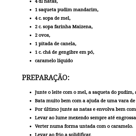
4 dl natas,
1 saqueta pudim mandarim,
4 c. sopa de mel,
2 c. sopa farinha Maizena,
2 ovos,
1 pitada de canela,
1 c. chá de gengibre em pó,
caramelo líquido
PREPARAÇÃO:
Junte o leite com o mel, a saqueta do pudim, 
Bata muito bem com a ajuda de uma vara de a
Por último junte as natas e envolva bem com
Levar ao lume mexendo sempre até engrossa
Verter numa forma untada com o caramelo.
Levar ao frio a solidificar.