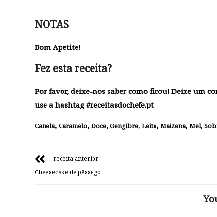
NOTAS
Bom Apetite!
Fez esta receita?
Por favor, deixe-nos saber como ficou! Deixe um c
use a hashtag #receitasdochefe.pt
,
,
,
,
,
,
,
Canela
Caramelo
Doce
Gengibre
Leite
Maizena
Mel
Sob
receita anterior
Cheesecake de pêssego
Yo