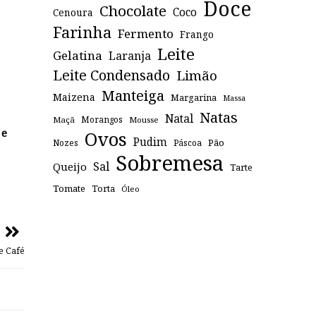
Doce
Chocolate
Coco
Cenoura
Farinha
Fermento
Frango
Leite
Gelatina
Laranja
Leite Condensado
Limão
Manteiga
Maizena
Margarina
Massa
Natas
Natal
Maçã
Morangos
Mousse
 e
Ovos
Pudim
Pão
Páscoa
Nozes
Sobremesa
Sal
Queijo
Tarte
Tomate
Torta
Óleo
e Café