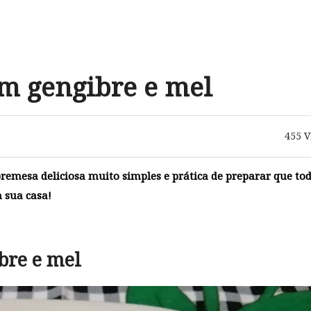
 gengibre e mel
455
V
mesa deliciosa muito simples e prática de preparar que to
m sua casa!
re e mel