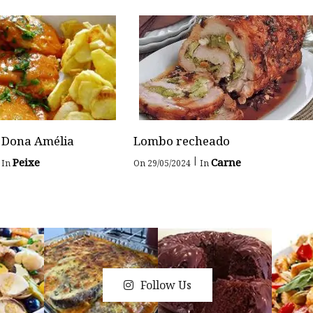
 Dona Amélia
Lombo recheado
|
Peixe
Carne
In
On 29/05/2024
In
Follow Us