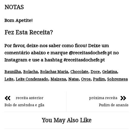
NOTAS
Bom Apetite!
Fez Esta Receita?
Por favor, deixe-nos saber como ficou! Deixe um
comentário abaixo e marque @receitasdochefe.pt no
Instagram e use a hashtag #receitasdochefe.pt
,
,
,
,
,
,
Baunilha
Bolacha
Bolachas Maria
Chocolate
Doce
Gelatina
,
,
,
,
,
,
Leite
Leite Condensado
Maizena
Natas
Ovos
Pudim
Sobremesa
receita anterior
próxima receita
Bolo de amêndoa e gila
Pudim de ananás
You May Also Like