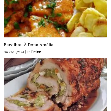
Bacalhau À Dona Amélia
Peixe
|
On 29/05/2024
In