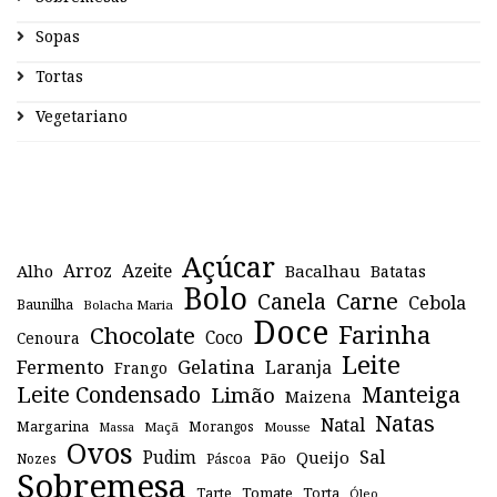
Sopas
Tortas
Vegetariano
Açúcar
Arroz
Azeite
Alho
Bacalhau
Batatas
Bolo
Canela
Carne
Cebola
Baunilha
Bolacha Maria
Doce
Farinha
Chocolate
Coco
Cenoura
Leite
Fermento
Gelatina
Laranja
Frango
Leite Condensado
Manteiga
Limão
Maizena
Natas
Natal
Margarina
Maçã
Morangos
Mousse
Massa
Ovos
Sal
Pudim
Queijo
Pão
Páscoa
Nozes
Sobremesa
Tomate
Torta
Tarte
Óleo