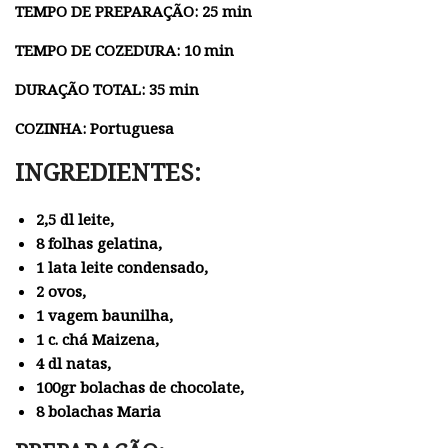
TEMPO DE PREPARAÇÃO: 25 min
TEMPO DE COZEDURA: 10 min
DURAÇÃO TOTAL: 35 min
COZINHA: Portuguesa
INGREDIENTES:
2,5 dl leite,
8 folhas gelatina,
1 lata leite condensado,
2 ovos,
1 vagem baunilha,
1 c. chá Maizena,
4 dl natas,
100gr bolachas de chocolate,
8 bolachas Maria