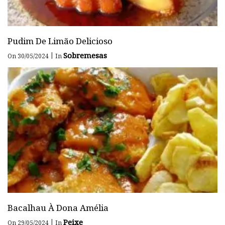
Pudim De Limão Delicioso
Sobremesas
|
On 30/05/2024
In
Bacalhau À Dona Amélia
Peixe
|
On 29/05/2024
In