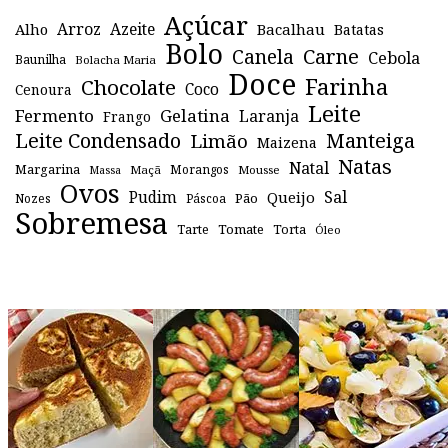
Açúcar
Arroz
Azeite
Alho
Bacalhau
Batatas
Bolo
Canela
Carne
Cebola
Baunilha
Bolacha Maria
Doce
Farinha
Chocolate
Coco
Cenoura
Leite
Fermento
Gelatina
Laranja
Frango
Leite Condensado
Manteiga
Limão
Maizena
Natas
Natal
Margarina
Maçã
Morangos
Mousse
Massa
Ovos
Sal
Pudim
Queijo
Pão
Páscoa
Nozes
Sobremesa
Tomate
Torta
Tarte
Óleo