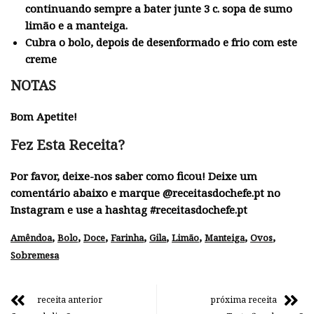
continuando sempre a bater junte 3 c. sopa de sumo
limão e a manteiga.
Cubra o bolo, depois de desenformado e frio com este
creme
NOTAS
Bom Apetite!
Fez Esta Receita?
Por favor, deixe-nos saber como ficou! Deixe um
comentário abaixo e marque @receitasdochefe.pt no
Instagram e use a hashtag #receitasdochefe.pt
,
,
,
,
,
,
,
,
Amêndoa
Bolo
Doce
Farinha
Gila
Limão
Manteiga
Ovos
Sobremesa
receita anterior
próxima receita