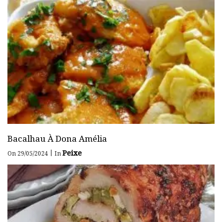
Bacalhau À Dona Amélia
Peixe
|
On 29/05/2024
In