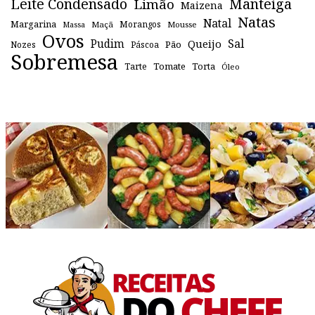
Leite Condensado
Manteiga
Limão
Maizena
Natas
Natal
Margarina
Maçã
Morangos
Mousse
Massa
Ovos
Sal
Pudim
Queijo
Pão
Páscoa
Nozes
Sobremesa
Tomate
Torta
Tarte
Óleo