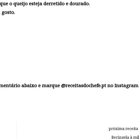
que o queijo esteja derretido e dourado.
 gosto.
omentário abaixo e marque @receitasdochefe.pt no Instagram
próxima receita
Beringela à mi