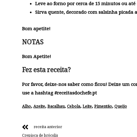
Leve ao forno por cerca de 15 minutos ou até 
Sirva quente, decorado com salsinha picada a
Bom apetite!
NOTAS
Bom Apetite!
Fez esta receita?
Por favor, deixe-nos saber como ficou! Deixe um c
use a hashtag #receitasdochefe.pt
,
,
,
,
,
,
Alho
Azeite
Bacalhau
Cebola
Leite
Pimentão
Queijo
receita anterior
Crepioca de brócolis