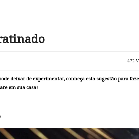
ratinado
472
V
ode deixar de experimentar, conheça esta sugestão para faze
pare em sua casa!
o