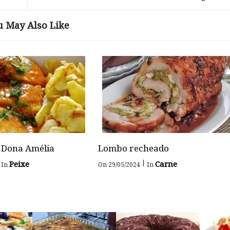
u May Also Like
 Dona Amélia
Lombo recheado
|
Peixe
Carne
In
On 29/05/2024
In