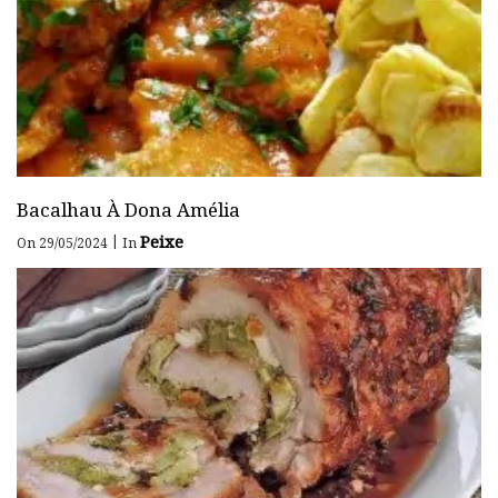
Bacalhau À Dona Amélia
Peixe
|
On 29/05/2024
In