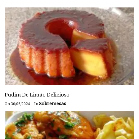
Pudim De Limão Delicioso
Sobremesas
|
On 30/05/2024
In