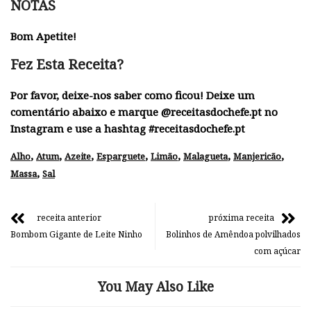
NOTAS
Bom Apetite!
Fez Esta Receita?
Por favor, deixe-nos saber como ficou! Deixe um
comentário abaixo e marque @receitasdochefe.pt no
Instagram e use a hashtag #receitasdochefe.pt
,
,
,
,
,
,
,
Alho
Atum
Azeite
Esparguete
Limão
Malagueta
Manjericão
,
Massa
Sal
receita anterior
próxima receita
Bombom Gigante de Leite Ninho
Bolinhos de Amêndoa polvilhados
com açúcar
You May Also Like