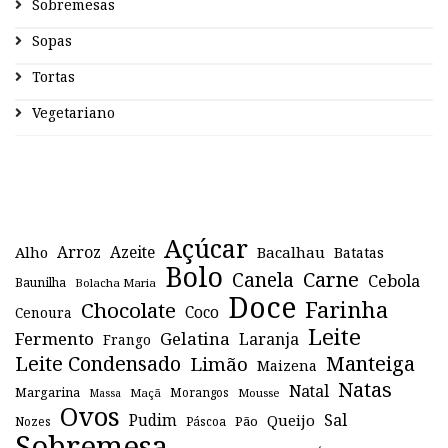
Sobremesas
Sopas
Tortas
Vegetariano
Açúcar
Arroz
Azeite
Alho
Bacalhau
Batatas
Bolo
Canela
Carne
Cebola
Baunilha
Bolacha Maria
Doce
Farinha
Chocolate
Coco
Cenoura
Leite
Fermento
Gelatina
Laranja
Frango
Leite Condensado
Manteiga
Limão
Maizena
Natas
Natal
Margarina
Maçã
Morangos
Mousse
Massa
Ovos
Sal
Pudim
Queijo
Pão
Páscoa
Nozes
Sobremesa