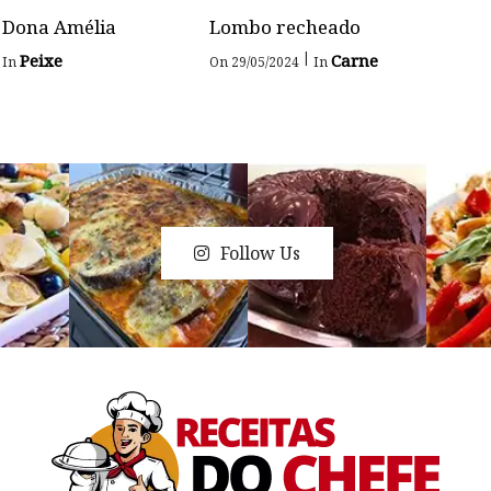
 Dona Amélia
Lombo recheado
|
Peixe
Carne
In
On 29/05/2024
In
Follow Us