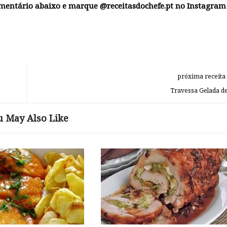
omentário abaixo e marque @receitasdochefe.pt no Instagram
próxima receita
Travessa Gelada de
u May Also Like