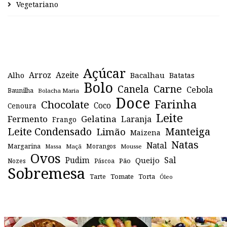
Vegetariano
Açúcar
Arroz
Azeite
Alho
Bacalhau
Batatas
Bolo
Canela
Carne
Cebola
Baunilha
Bolacha Maria
Doce
Farinha
Chocolate
Coco
Cenoura
Leite
Fermento
Gelatina
Laranja
Frango
Leite Condensado
Manteiga
Limão
Maizena
Natas
Natal
Margarina
Maçã
Morangos
Mousse
Massa
Ovos
Sal
Pudim
Queijo
Pão
Páscoa
Nozes
Sobremesa
Tomate
Torta
Tarte
Óleo