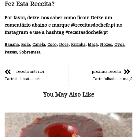
Fez Esta Receita?
Por favor, deixe-nos saber como ficou! Deixe um
comentário abaixo e marque @receitasdochefe.pt no
Instagram e use a hashtag #receitasdochefe.pt
,
,
,
,
,
,
,
,
,
Banana
Bolo
Canela
Coco
Doce
Farinha
Maçã
Nozes
Ovos
,
Passas
Sobremesa
receita anterior
próxima receita
Tarte de batata doce
Tarte folhada de maçã
You May Also Like