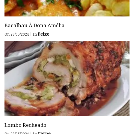
Bacalhau À Dona Amélia
Peixe
|
On 29/05/2024
In
Lombo Recheado
Carne
|
On 29/05/2024
In