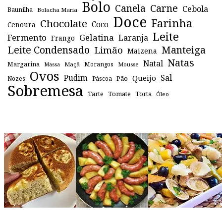
Bolo
Canela
Carne
Cebola
Baunilha
Bolacha Maria
Doce
Farinha
Chocolate
Coco
Cenoura
Leite
Fermento
Gelatina
Laranja
Frango
Leite Condensado
Manteiga
Limão
Maizena
Natas
Natal
Margarina
Maçã
Morangos
Mousse
Massa
Ovos
Sal
Pudim
Queijo
Pão
Páscoa
Nozes
Sobremesa
Tomate
Torta
Tarte
Óleo