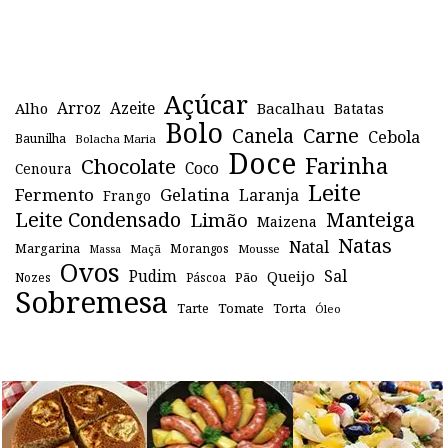
Açúcar
Arroz
Azeite
Alho
Bacalhau
Batatas
Bolo
Canela
Carne
Cebola
Baunilha
Bolacha Maria
Doce
Farinha
Chocolate
Coco
Cenoura
Leite
Fermento
Gelatina
Laranja
Frango
Leite Condensado
Manteiga
Limão
Maizena
Natas
Natal
Margarina
Maçã
Morangos
Mousse
Massa
Ovos
Sal
Pudim
Queijo
Pão
Páscoa
Nozes
Sobremesa
Tomate
Torta
Tarte
Óleo