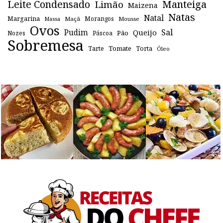
Leite Condensado
Manteiga
Limão
Maizena
Natas
Natal
Margarina
Maçã
Morangos
Mousse
Massa
Ovos
Sal
Pudim
Queijo
Pão
Páscoa
Nozes
Sobremesa
Tomate
Torta
Tarte
Óleo