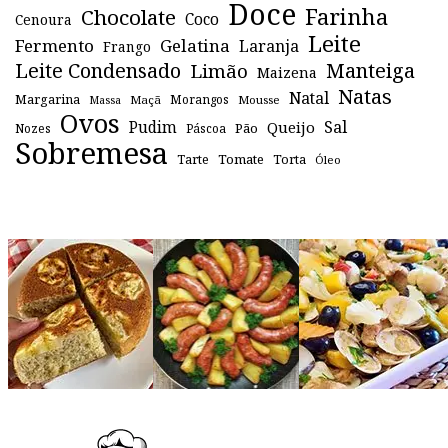
Doce
Farinha
Chocolate
Coco
Cenoura
Leite
Fermento
Gelatina
Laranja
Frango
Leite Condensado
Manteiga
Limão
Maizena
Natas
Natal
Margarina
Maçã
Morangos
Mousse
Massa
Ovos
Sal
Pudim
Queijo
Pão
Páscoa
Nozes
Sobremesa
Tomate
Torta
Tarte
Óleo