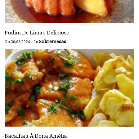
Pudim De Limão Delicioso
Sobremesas
|
On 30/05/2024
In
Bacalhau À Dona Amélia