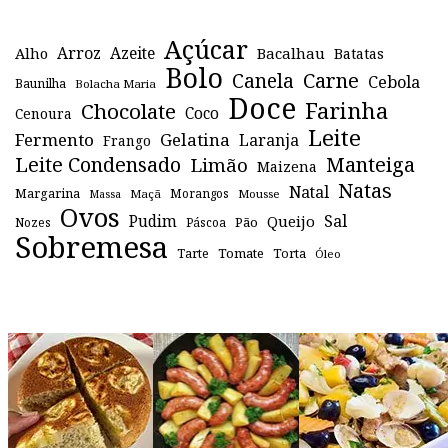
Açúcar
Arroz
Azeite
Alho
Bacalhau
Batatas
Bolo
Canela
Carne
Cebola
Baunilha
Bolacha Maria
Doce
Farinha
Chocolate
Coco
Cenoura
Leite
Fermento
Gelatina
Laranja
Frango
Leite Condensado
Manteiga
Limão
Maizena
Natas
Natal
Margarina
Maçã
Morangos
Mousse
Massa
Ovos
Sal
Pudim
Queijo
Pão
Páscoa
Nozes
Sobremesa
Tomate
Torta
Tarte
Óleo