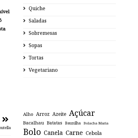
Quiche
nível
ó
Saladas
sta
Sobremesas
Sopas
Tortas
Vegetariano
Açúcar
Arroz
Azeite
Alho
Bacalhau
Batatas
Baunilha
Bolacha Maria
nutella
Bolo
Canela
Carne
Cebola