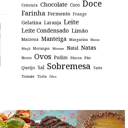
Doce
Chocolate
Coco
Cenoura
Farinha
Fermento
Frango
Leite
Gelatina
Laranja
Leite Condensado
Limão
Manteiga
Maizena
Margarina
Massa
Natas
Natal
Maçã
Morangos
Mousse
Ovos
Pudim
Pão
Páscoa
Nozes
Sobremesa
Sal
Queijo
Tarte
Tomate
Torta
Óleo