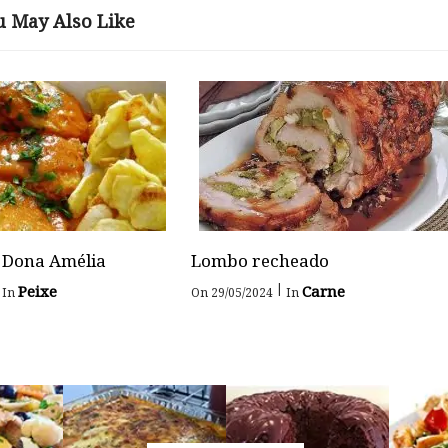
u May Also Like
 Dona Amélia
Lombo recheado
|
Peixe
Carne
In
On 29/05/2024
In