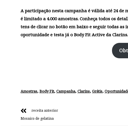
A participação nesta campanha é válida até 24 de ma
é limitado a 4.000 amostras. Conheça todos os deta
tens de clicar no botão em baixo e seguir todas as 
oportunidade e testa já o Body Fit Active da Clarins.
Obt
,
,
,
,
,
Amostras
Body Fit
Campanha
Clarins
Grátis
Oportunidad
receita anterior
Mosaico de gelatina