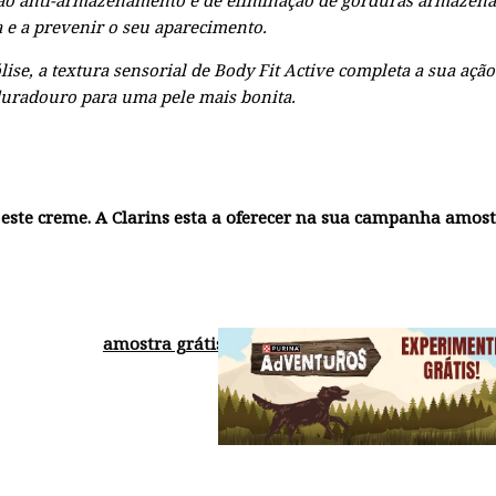
ão anti-armazenamento e de eliminação de gorduras armazena
a e a prevenir o seu aparecimento.
ise, a textura sensorial de Body Fit Active completa a sua ação
duradouro para uma pele mais bonita.
ste creme. A Clarins esta a oferecer na sua
campanha amost